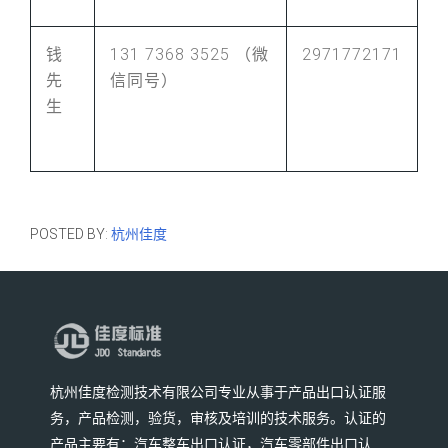
钱
131 7368 3525 （微
2971772171
先
信同号）
生
POSTED BY:
杭州佳度
杭州佳度检测技术有限公司专业从事于产品出口认证服
务，产品检测，验货，审核及培训的技术服务。认证的
产品主要有：汽车整车出口认证，汽车零部件出口认