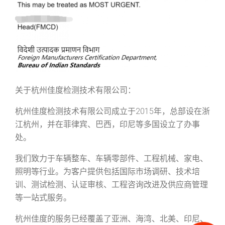
关于杭州佳度检测技术有限公司：
杭州佳度检测技术有限公司成立于2015年，总部设在浙
江杭州，并在菲律宾、巴西，印尼等多国设立了办事
处。
我们致力于车辆整车、车辆零部件、工程机械、家电、
照明等行业。为客户提供包括国际市场调研、技术培
训、测试检测、认证审核、工程咨询改进及供应商管理
等一站式服务。
杭州佳度的服务已经覆盖了亚洲、海湾、北美、印尼、