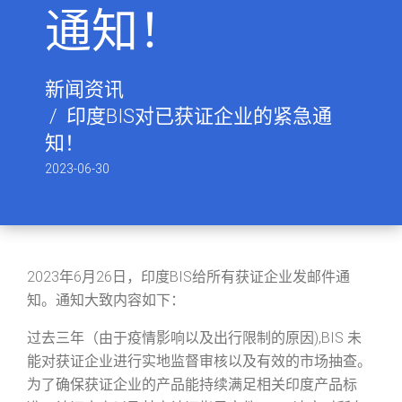
通知！
新闻资讯
印度BIS对已获证企业的紧急通
知！
2023-06-30
2023年6月26日，印度BIS给所有获证企业发邮件通
知。通知大致内容如下：
过去三年（由于疫情影响以及出行限制的原因),BIS 未
能对获证企业进行实地监督审核以及有效的市场抽查。
为了确保获证企业的产品能持续满足相关印度产品标